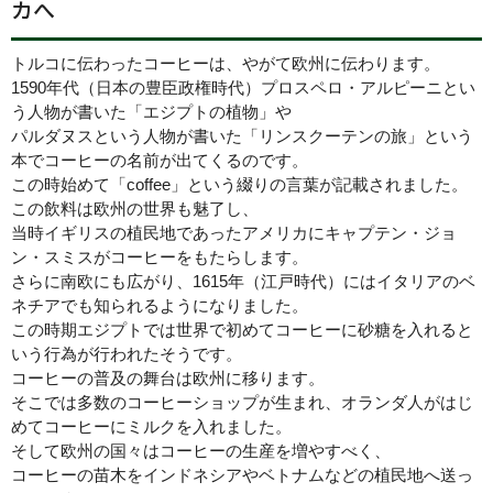
カへ
トルコに伝わったコーヒーは、やがて欧州に伝わります。
1590年代（日本の豊臣政権時代）プロスペロ・アルピーニとい
う人物が書いた「エジプトの植物」や
パルダヌスという人物が書いた「リンスクーテンの旅」という
本でコーヒーの名前が出てくるのです。
この時始めて「coffee」という綴りの言葉が記載されました。
この飲料は欧州の世界も魅了し、
当時イギリスの植民地であったアメリカにキャプテン・ジョ
ン・スミスがコーヒーをもたらします。
さらに南欧にも広がり、1615年（江戸時代）にはイタリアのベ
ネチアでも知られるようになりました。
この時期エジプトでは世界で初めてコーヒーに砂糖を入れると
いう行為が行われたそうです。
コーヒーの普及の舞台は欧州に移ります。
そこでは多数のコーヒーショップが生まれ、オランダ人がはじ
めてコーヒーにミルクを入れました。
そして欧州の国々はコーヒーの生産を増やすべく、
コーヒーの苗木をインドネシアやベトナムなどの植民地へ送っ