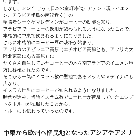
います。
しかし、1454年ごろ（日本の室町時代）アデン（現・イエメ
ン、アラビア半島の南端近く）の
聖職者シークゲマレディンがコーヒーの効能を知り、
アラビアでコーヒーの飲用が認められるようになったことで、
本格的に中東で飲まれるようになりました。
さらに本格的にコーヒー豆の栽培が始まり、
アフリカのアビシニア高原（エチオピア高原とも、アフリカ大
陸北東部にある高原）に
たくさん自生していたコーヒーの木を南アラビアのイエメン地
方に移植されたのです。
そこから一気にイスラム教の聖地であるメッカやメディナにも
広がり、
イスラム世界にコーヒーが知られるようになりました。
時代が進み、当時イスラム教でコーヒーが普及していたエジプ
トをトルコが征服したことから、
トルコにも伝わっていったのです。
中東から欧州へ植民地となったアジアやアメリ