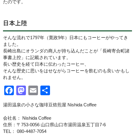
たのです。
日本上陸
そんな流れで1797年（寛政9年）日本にもコーヒーがやってき
ました。
長崎出島にオランダの商人が持ち込んだことが「長崎寄合町諸
事書上控」に記載されています。
長い歴史を経て日本に伝わったコーヒー、
そんな歴史に思いをはせながらコーヒーを飲むのも良いかもし
れません。
Facebook
Mastodon
Email
共
有
湯田温泉の小さな珈琲豆焙煎屋 Nishida Coffee
会社名： Nishida Coffee
住所：〒753-0056 山口県山口市湯田温泉五丁目7-6
TEL： 080-4487-7054