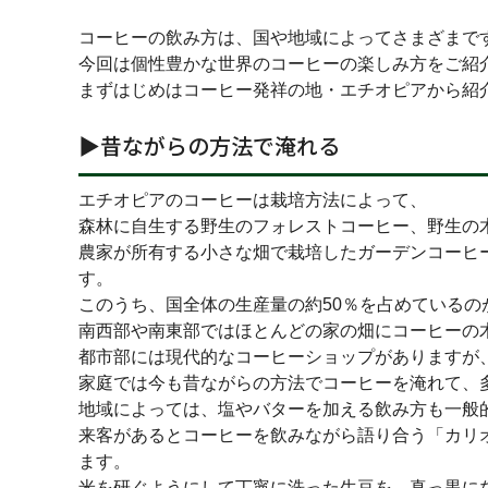
コーヒーの飲み方は、国や地域によってさまざまで
今回は個性豊かな世界のコーヒーの楽しみ方をご紹
まずはじめはコーヒー発祥の地・エチオピアから紹
▶︎昔ながらの方法で淹れる
エチオピアのコーヒーは栽培方法によって、
森林に自生する野生のフォレストコーヒー、野生の
農家が所有する小さな畑で栽培したガーデンコーヒ
す。
このうち、国全体の生産量の約50％を占めているの
南西部や南東部ではほとんどの家の畑にコーヒーの
都市部には現代的なコーヒーショップがありますが
家庭では今も昔ながらの方法でコーヒーを淹れて、
地域によっては、塩やバターを加える飲み方も一般
来客があるとコーヒーを飲みながら語り合う「カリオモ
ます。
米を研ぐようにして丁寧に洗った生豆を、真っ黒に