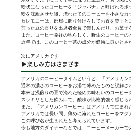
粉状になったコーヒーを「ジャバナ」と呼ばれるポ
粉を沈殿させた後、淹れたてのコーヒーを小さなカ
セレモニーは、部屋に飾り付けをしてお香を焚くと
煎った豆の香りを出席者全員で楽しんだり、お菓子
また、コーヒー発祥の地らしく、野生のコーヒーの
近年では、このコーヒー茶の成分が健康に良いとさ
次にアメリカです。
▶︎楽しみ方はさまざま
アメリカのコーヒータイムというと、「アメリカン
通常の濃さのコーヒーをお湯で薄めたものと誤解さ
本来は浅煎りの豆で淹れた軽めの味わいのコーヒー
スッキリとした飲み口で、酸味が比較的強く感じら
また、「アメリカンコーヒー」はアメリカで生まれ
アメリカでは長い間、薄めに淹れたコーヒーをマグ
この呼び名が生まれたと考えられています。
今も地方のダイナーなどでは、コーヒーメーカーで