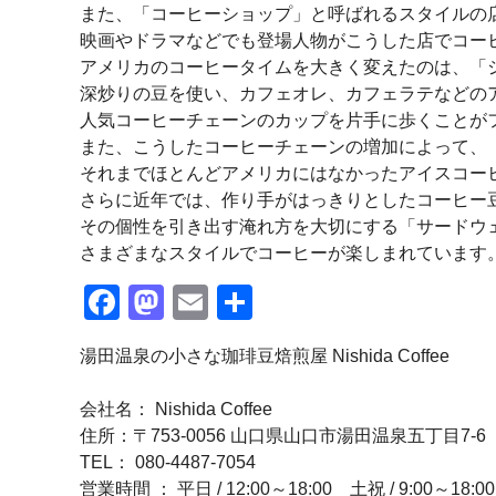
また、「コーヒーショップ」と呼ばれるスタイルの
映画やドラマなどでも登場人物がこうした店でコー
アメリカのコーヒータイムを大きく変えたのは、「
深炒りの豆を使い、カフェオレ、カフェラテなどの
人気コーヒーチェーンのカップを片手に歩くことが
また、こうしたコーヒーチェーンの増加によって、
それまでほとんどアメリカにはなかったアイスコー
さらに近年では、作り手がはっきりとしたコーヒー
その個性を引き出す淹れ方を大切にする「サードウ
さまざまなスタイルでコーヒーが楽しまれています
Facebook
Mastodon
Email
共
有
湯田温泉の小さな珈琲豆焙煎屋 Nishida Coffee
会社名： Nishida Coffee
住所：〒753-0056 山口県山口市湯田温泉五丁目7-6
TEL： 080-4487-7054
営業時間 ： 平日 / 12:00～18:00 土祝 / 9:00～1