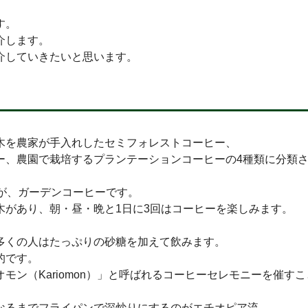
す。
介します。
介していきたいと思います。
木を農家が手入れしたセミフォレストコーヒー、
ー、農園で栽培するプランテーションコーヒーの4種類に分類
が、ガーデンコーヒーです。
木があり、朝・昼・晩と1日に3回はコーヒーを楽しみます。
、
多くの人はたっぷりの砂糖を加えて飲みます。
的です。
ン（Kariomon）」と呼ばれるコーヒーセレモニーを催す
なるまでフライパンで深炒りにするのがエチオピア流。